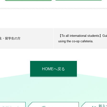
【To all international students】Gui
生・留学生の方
using the co-op cafeteria.
HOMEへ戻る