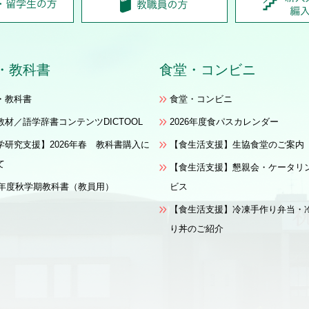
・
教科書
食堂
・
コンビニ
・教科書
食堂・コンビニ
教材／語学辞書コンテンツDICTOOL
2026年度食パスカレンダー
学研究支援】2026年春 教科書購入に
【食生活支援】生協食堂のご案内
て
【食生活支援】懇親会・ケータリ
26年度秋学期教科書（教員用）
ビス
【食生活支援】冷凍手作り弁当・
り丼のご紹介