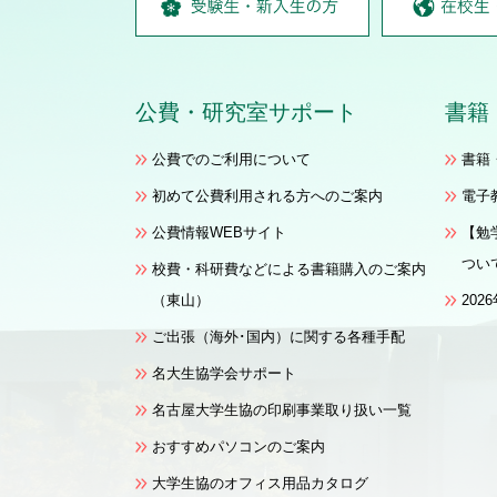
公費
・
研究室サポート
書籍
公費でのご利用について
書籍
初めて公費利用される方へのご案内
電子
公費情報WEBサイト
【勉
つい
校費・科研費などによる書籍購入のご案内
（東山）
20
ご出張（海外･国内）に関する各種手配
名大生協学会サポート
名古屋大学生協の印刷事業取り扱い一覧
おすすめパソコンのご案内
大学生協のオフィス用品カタログ