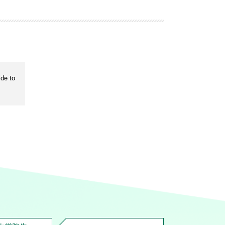
de to