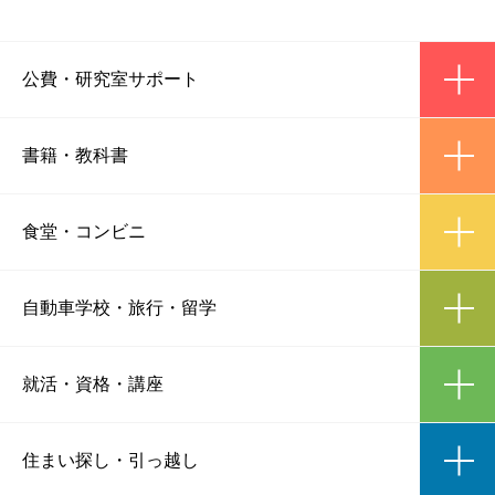
ic
公費
・
研究室サポート
ic
書籍
・
教科書
ic
食堂
・
コンビニ
ic
自動車学校
・
旅行・留学
ic
就活・資格
・
講座
ic
住まい探し
・
引っ越し