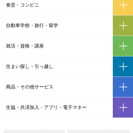
ic
食堂
・
コンビニ
ic
自動車学校
・
旅行・留学
ic
就活・資格
・
講座
ic
住まい探し
・
引っ越し
ic
商品
・
その他サービス
ic
生協・共済加入
・
アプリ・電子マネー