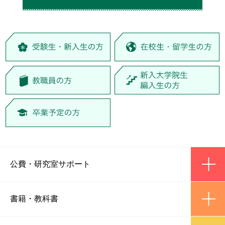
ic
公費
・
研究室サポート
ic
書籍
・
教科書