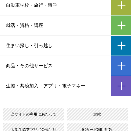
ic
自動車学校
・
旅行・留学
ic
就活・資格
・
講座
ic
住まい探し
・
引っ越し
ic
商品
・
その他サービス
ic
生協・共済加入
・
アプリ・電子マネー
当サイトの利用にあたって
定款
大学生協アプリ（公式）利
ICカード利用約款