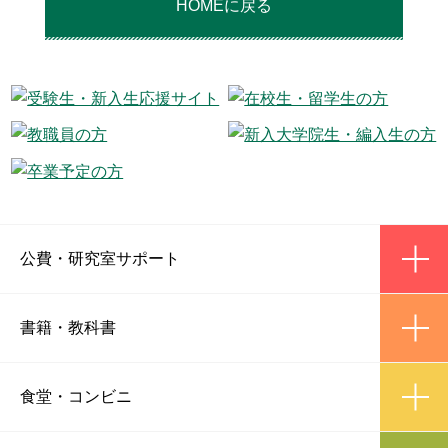
HOMEに戻る
ic
公費
・
研究室サポート
ic
書籍
・
教科書
ic
食堂
・
コンビニ