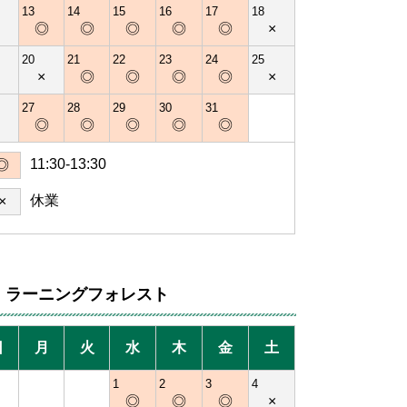
13
14
15
16
17
18
×
◎
◎
◎
◎
◎
×
20
21
22
23
24
25
×
×
◎
◎
◎
◎
×
27
28
29
30
31
×
◎
◎
◎
◎
◎
11:30-13:30
◎
休業
×
ラーニングフォレスト
日
月
火
水
木
金
土
1
2
3
4
◎
◎
◎
×