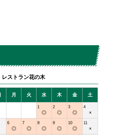
レストラン花の木
日
月
火
水
木
金
土
1
2
3
4
◎
◎
◎
×
6
7
8
9
10
11
×
◎
◎
◎
◎
◎
×