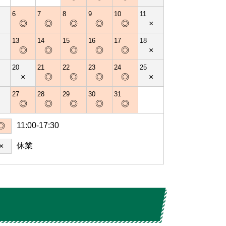
6
7
8
9
10
11
×
◎
◎
◎
◎
◎
×
13
14
15
16
17
18
×
◎
◎
◎
◎
◎
×
20
21
22
23
24
25
×
×
◎
◎
◎
◎
×
27
28
29
30
31
×
◎
◎
◎
◎
◎
11:00-17:30
◎
休業
×