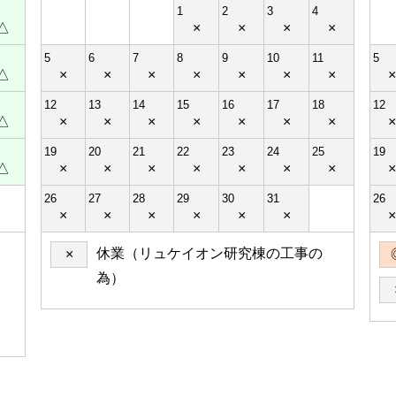
1
2
3
4
△
×
×
×
×
5
6
7
8
9
10
11
5
△
×
×
×
×
×
×
×
12
13
14
15
16
17
18
12
△
×
×
×
×
×
×
×
19
20
21
22
23
24
25
19
△
×
×
×
×
×
×
×
26
27
28
29
30
31
26
×
×
×
×
×
×
休業（リュケイオン研究棟の工事の
×
為）