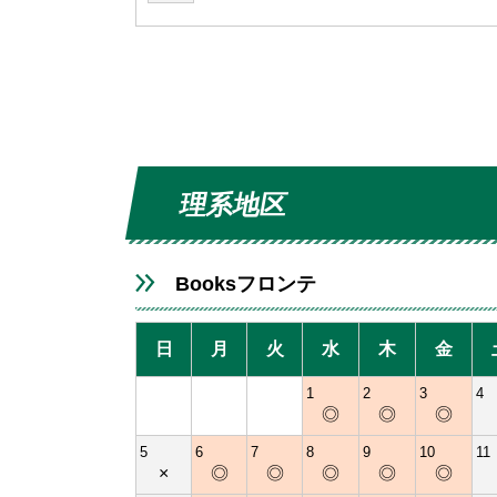
理系地区
Booksフロンテ
日
月
火
水
木
金
1
2
3
4
◎
◎
◎
5
6
7
8
9
10
11
×
◎
◎
◎
◎
◎