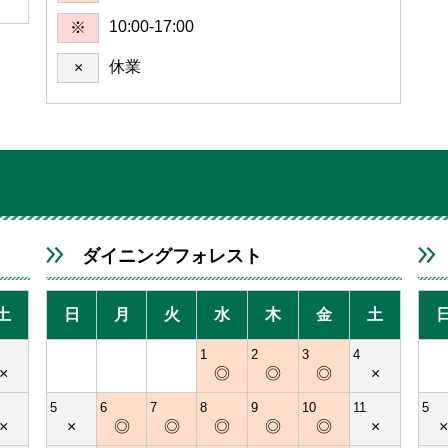
10:00-17:00
※
休業
×
ダイニングフォレスト
土
日
月
火
水
木
金
土
1
2
3
4
×
◎
◎
◎
×
5
6
7
8
9
10
11
5
×
×
◎
◎
◎
◎
◎
×