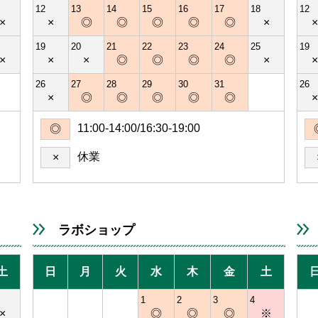
12
13
14
15
16
17
18
12
×
×
◎
◎
◎
◎
◎
×
19
20
21
22
23
24
25
19
×
×
×
◎
◎
◎
◎
×
26
27
28
29
30
31
26
×
◎
◎
◎
◎
◎
11:00-14:00/16:30-19:00
◎
休業
×
ラボショップ
土
日
月
火
水
木
金
土
1
2
3
4
×
◎
◎
◎
※