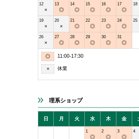
12
13
14
15
16
17
18
×
◎
◎
◎
◎
◎
19
20
21
22
23
24
25
×
×
◎
◎
◎
◎
26
27
28
29
30
31
×
◎
◎
◎
◎
◎
11:00-17:30
◎
休業
×
理系ショップ
日
月
火
水
木
金
1
2
3
4
◎
◎
◎