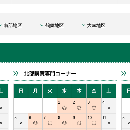
南部地区
鶴舞地区
大幸地区
北部購買専門コーナー
土
日
月
火
水
木
金
土
1
2
3
4
×
◎
◎
◎
×
5
6
7
8
9
10
11
5
×
×
◎
◎
◎
◎
◎
×