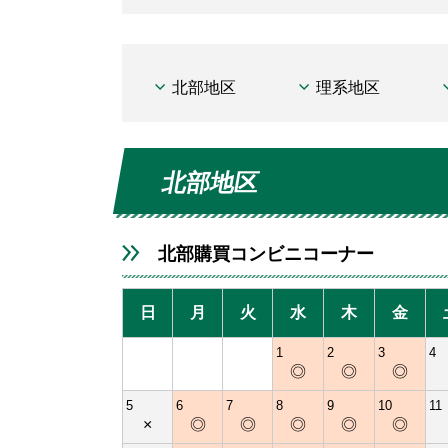
北部地区
理系地区
北部地区
北部購買コンビニコーナー
日
月
火
水
木
金
1
2
3
4
◎
◎
◎
5
6
7
8
9
10
11
×
◎
◎
◎
◎
◎