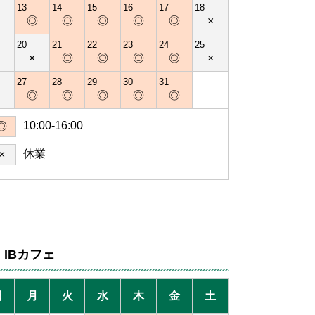
13
14
15
16
17
18
×
◎
◎
◎
◎
◎
×
20
21
22
23
24
25
×
×
◎
◎
◎
◎
×
27
28
29
30
31
×
◎
◎
◎
◎
◎
10:00-16:00
◎
休業
×
IBカフェ
日
月
火
水
木
金
土