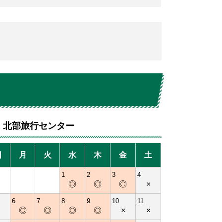
北部旅行センター
日
月
火
水
木
金
土
1
2
3
4
◎
◎
◎
×
6
7
8
9
10
11
×
◎
◎
◎
◎
×
×