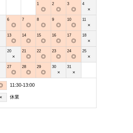
1
2
3
4
◎
◎
◎
×
6
7
8
9
10
11
×
◎
◎
◎
◎
◎
×
13
14
15
16
17
18
×
◎
◎
◎
◎
◎
×
20
21
22
23
24
25
×
×
◎
◎
◎
◎
×
27
28
29
30
31
×
◎
◎
◎
×
×
11:30-13:00
◎
休業
×