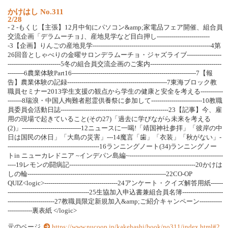
か
け
は
し
N
o
.
3
1
1
2/28
-
2
-
も
く
じ
【
主
張
】
1
2
月
中
旬
に
パ
ソ
コ
ン
&
a
m
p
;
家
電
品
フ
ェ
ア
開
催
、
組
合
員
交
流
企
画
「
デ
ラ
ム
ー
チ
ョ
｣
、
産
地
見
学
な
ど
目
白
押
し
-
-
-
-
-
-
-
-
-
-
-
-
-
-
-
-
-
-
-
-
-
-
-
-
-
-
-
3
【
企
画
】
り
ん
ご
の
産
地
見
学
-
-
-
-
-
-
-
-
-
-
-
-
-
-
-
-
-
-
-
-
-
-
-
-
-
-
-
-
-
-
-
-
-
-
-
-
-
-
-
-
-
-
-
-
-
-
-
-
-
-
-
-
-
-
-
-
-
-
4
第
2
6
回
音
と
し
ゃ
べ
り
の
金
曜
サ
ロ
ン
デ
ラ
ム
ー
チ
ョ
・
ジ
ャ
ズ
ラ
イ
ブ
-
-
-
-
-
-
-
-
-
-
-
-
-
-
-
-
-
-
-
-
-
-
-
-
-
-
-
-
-
-
-
-
-
-
-
-
-
-
-
-
-
-
-
5
冬
の
組
合
員
交
流
企
画
の
ご
案
内
-
-
-
-
-
-
-
-
-
-
-
-
-
-
-
-
-
-
-
-
-
-
-
-
-
-
-
-
-
-
-
-
-
-
-
-
-
-
-
-
-
-
-
6
農
業
体
験
P
a
r
t
1
6
-
-
-
-
-
-
-
-
-
-
-
-
-
-
-
-
-
-
-
-
-
-
-
-
-
-
-
-
-
-
-
-
-
-
-
-
-
-
-
-
-
-
-
-
-
-
-
-
-
-
-
-
-
-
-
-
-
-
-
-
-
7
【
報
告
】
農
業
体
験
の
記
録
-
-
-
-
-
-
-
-
-
-
-
-
-
-
-
-
-
-
-
-
-
-
-
-
-
-
-
-
-
-
-
-
-
-
-
-
-
-
-
-
-
-
-
-
-
-
-
-
-
7
東
海
ブ
ロ
ッ
ク
教
職
員
セ
ミ
ナ
ー
2
0
1
3
学
生
支
援
の
観
点
か
ら
学
生
の
健
康
と
安
全
を
考
え
る
-
-
-
-
-
-
-
-
-
-
-
-
-
-
-
-
-
-
8
瑞
浪
・
中
国
人
殉
難
者
慰
霊
供
養
祭
に
参
加
し
て
-
-
-
-
-
-
-
-
-
-
-
-
-
-
-
-
-
-
-
-
-
-
-
-
-
1
0
教
職
員
委
員
会
活
動
日
誌
-
-
-
-
-
-
-
-
-
-
-
-
-
-
-
-
-
-
-
-
-
-
-
-
-
-
-
-
-
-
-
-
-
-
-
-
-
-
-
-
-
-
-
-
-
-
-
-
-
-
-
-
-
2
3
【
記
事
】
今
、
雇
用
の
現
場
で
起
き
て
い
る
こ
と
(
そ
の
2
7
)
「
過
去
に
学
び
な
が
ら
未
来
を
考
え
る
(
2
)
」
-
-
-
-
-
-
-
-
-
-
-
-
-
-
-
-
-
-
-
-
-
-
-
-
-
-
-
-
-
1
2
ニ
ュ
ー
ス
に
一
喝
!
「
靖
国
神
社
参
拝
」
「
彼
岸
の
中
日
は
国
民
の
休
日
」
「
大
島
の
災
害
」
-
-
-
1
4
魔
言
「
歯
」
「
衣
装
」
「
秋
が
な
い
」
-
-
-
-
-
-
-
-
-
-
-
-
-
-
-
-
-
-
-
-
-
-
-
-
-
-
-
-
-
-
-
-
-
-
-
-
-
-
-
-
-
-
-
-
-
-
1
6
ラ
ン
ニ
ン
グ
ノ
ー
ト
(
3
4
)
ラ
ン
ニ
ン
グ
ノ
ー
ト
i
n
ニ
ュ
ー
カ
レ
ド
ニ
ア
~
イ
ン
デ
パ
ン
島
編
~
-
-
-
-
-
-
-
-
-
-
-
-
-
-
-
-
-
-
-
-
-
-
-
-
-
-
-
-
-
-
-
-
-
-
-
-
-
-
-
-
-
-
-
-
-
-
-
-
-
-
1
9
レ
モ
ン
の
闘
病
記
-
-
-
-
-
-
-
-
-
-
-
-
-
-
-
-
-
-
-
-
-
-
-
-
-
-
-
-
-
-
-
-
-
-
-
-
-
-
-
-
-
-
-
-
-
-
-
-
-
-
-
-
-
-
-
-
-
-
-
-
-
-
2
0
か
け
は
し
の
輪
-
-
-
-
-
-
-
-
-
-
-
-
-
-
-
-
-
-
-
-
-
-
-
-
-
-
-
-
-
-
-
-
-
-
-
-
-
-
-
-
-
-
-
-
-
-
-
-
-
-
-
-
-
-
-
-
-
-
-
-
-
-
-
-
-
-
-
-
2
2
C
O
-
O
P
Q
U
I
Z
<
l
o
g
i
c
>
-
-
-
-
-
-
-
-
-
-
-
-
-
-
-
-
-
-
-
-
-
-
-
-
-
-
-
-
-
-
-
-
-
-
-
-
2
4
ア
ン
ケ
ー
ト
・
ク
イ
ズ
解
答
用
紙
-
-
-
-
-
-
-
-
-
-
-
-
-
-
-
-
-
-
-
-
-
-
-
-
-
-
-
-
-
-
-
-
-
-
-
-
-
-
-
-
-
-
-
-
-
-
2
5
生
協
加
入
申
込
書
兼
組
合
員
名
簿
-
-
-
-
-
-
-
-
-
-
-
-
-
-
-
-
-
-
-
-
-
-
-
-
-
-
-
-
-
-
-
-
-
-
-
-
-
-
-
-
-
-
-
2
7
教
職
員
限
定
新
規
加
入
&
a
m
p
;
ご
紹
介
キ
ャ
ン
ペ
ー
ン
-
-
-
-
-
-
-
-
-
-
-
-
-
-
-
-
-
-
-
-
-
-
-
裏
表
紙
<
/
l
o
g
i
c
>
元のページ
https://www.nucoop.jp/kakehashi/book/no311/index.html#2