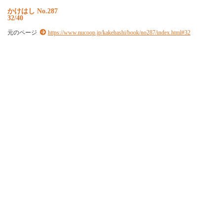
か
け
は
し
N
o
.
2
8
7
32/40
元のページ
https://www.nucoop.jp/kakehashi/book/no287/index.html#32