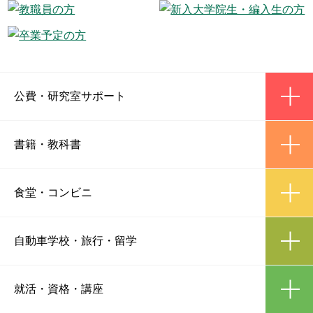
ic
公費
・
研究室サポート
ic
書籍
・
教科書
ic
食堂
・
コンビニ
ic
自動車学校
・
旅行・留学
ic
就活・資格
・
講座