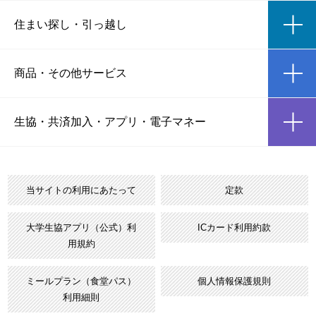
ic
住まい探し
・
引っ越し
ic
商品
・
その他サービス
ic
生協・共済加入
・
アプリ・電子マネー
当サイトの利用にあたって
定款
大学生協アプリ（公式）利
ICカード利用約款
用規約
ミールプラン（食堂パス）
個人情報保護規則
利用細則